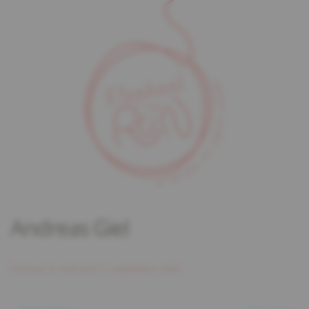
Andreas Giel
Écrit par
le
mercredi 11 septembre 2024
.