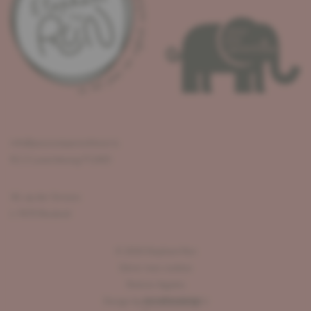
info@pouruneparenthese.lu
R.C.S Luxembourg F12405
36, op der Strooss
L-7670 Reuland
©
2026
Elephant Run
Gérer mes cookies
Notices légales
Design by