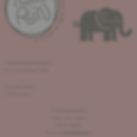
info@pouruneparenthese.lu
R.C.S Luxembourg F12405
36, op der Strooss
L-7670 Reuland
©
2026
Elephant Run
Gérer mes cookies
Notices légales
Design by