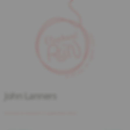
John Lanners
Écrit par
le
vendredi 27 septembre 2024
.