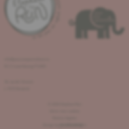
info@pouruneparenthese.lu
R.C.S Luxembourg F12405
36, op der Strooss
L-7670 Reuland
©
2026
Elephant Run
Gérer mes cookies
Notices légales
Design by