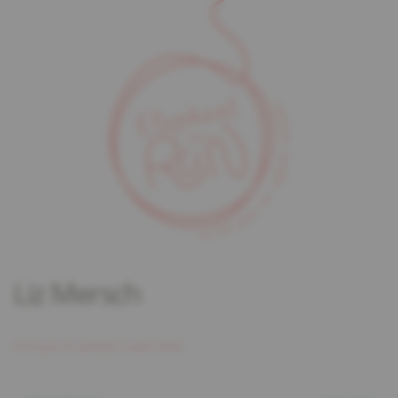
Liz Mersch
Écrit par
le
samedi 3 août 2024
.