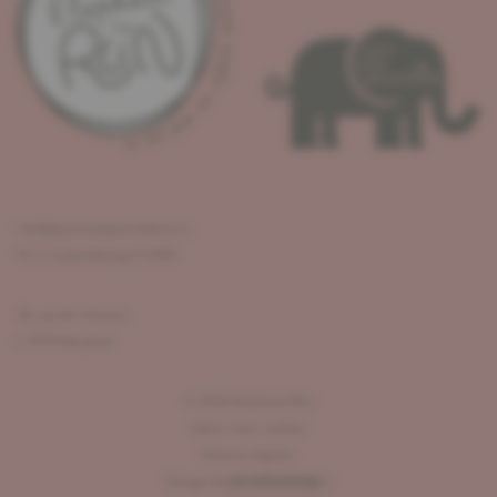
info@pouruneparenthese.lu
R.C.S Luxembourg F12405
36, op der Strooss
L-7670 Reuland
©
2026
Elephant Run
Gérer mes cookies
Notices légales
Design by