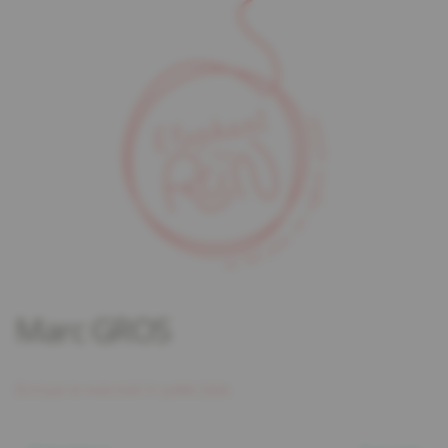
Marc GROS
Écrit par
le
mercredi 31 juillet 2024
.