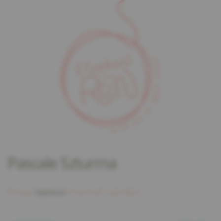
Pascale Szturma
Écrit par
stephanie
le
mercredi 7 août 2024
.