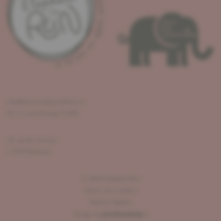
info@pouruneparenthese.lu
R.C.S Luxembourg F12405
36, op der Strooss
L-7670 Reuland
©
2026
Elephant Run
Gérer mes cookies
Notices légales
Design by