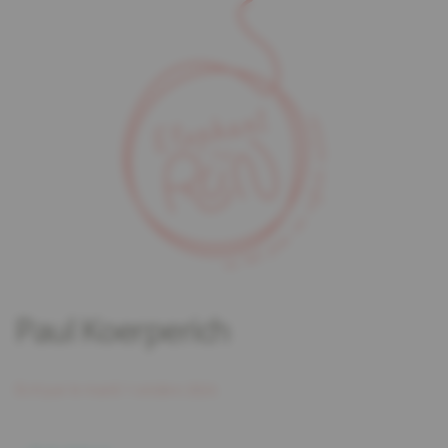
Paul Koerperich
Écrit par
le
mardi 1 octobre 2024
.