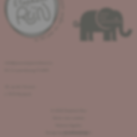
info@pouruneparenthese.lu
R.C.S Luxembourg F12405
36, op der Strooss
L-7670 Reuland
©
2026
Elephant Run
Gérer mes cookies
Notices légales
Design by