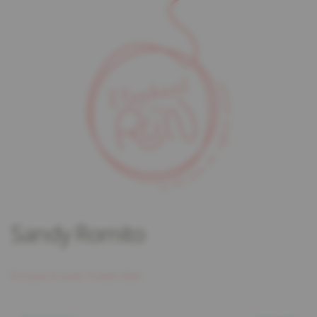
Sandy Romito
Écrit par
le
lundi 19 août 2024
.