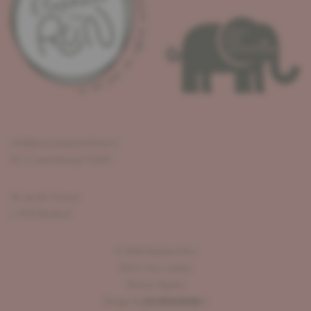
info@pouruneparenthese.lu
R.C.S Luxembourg F12405
36, op der Strooss
L-7670 Reuland
©
2026
Elephant Run
Gérer mes cookies
Notices légales
Design by