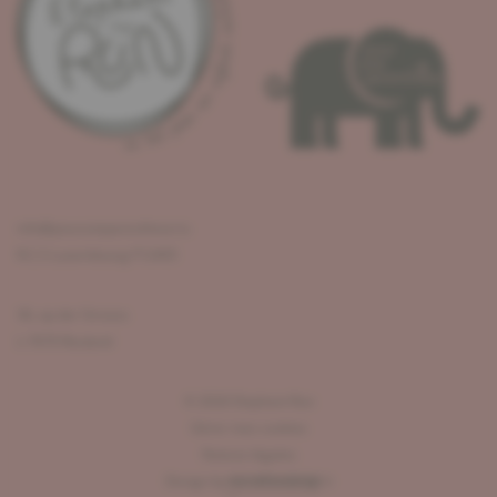
info@pouruneparenthese.lu
R.C.S Luxembourg F12405
36, op der Strooss
L-7670 Reuland
©
2026
Elephant Run
Gérer mes cookies
Notices légales
Design by