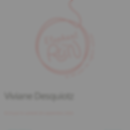
Viviane Desquiotz
Écrit par
le
samedi 28 septembre 2024
.