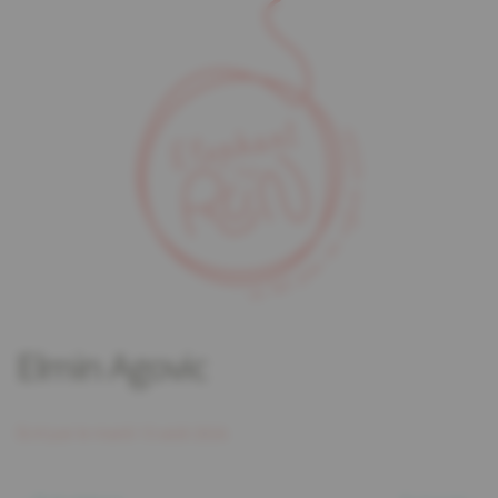
Elmin Agovic
Écrit par
le
mardi 13 août 2024
.