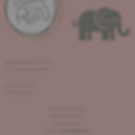
info@pouruneparenthese.lu
R.C.S Luxembourg F12405
36, op der Strooss
L-7670 Reuland
©
2026
Elephant Run
Gérer mes cookies
Notices légales
Design by